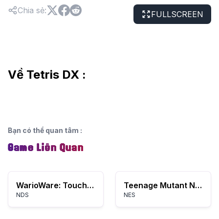
Chia sẻ
:
FULLSCREEN
Về Tetris DX :
Bạn có thể quan tâm
:
Game Liên Quan
WarioWare: Touched!
Teenage Mutant Ninja Turtles II: Trò Chơi Arcade
NDS
NES