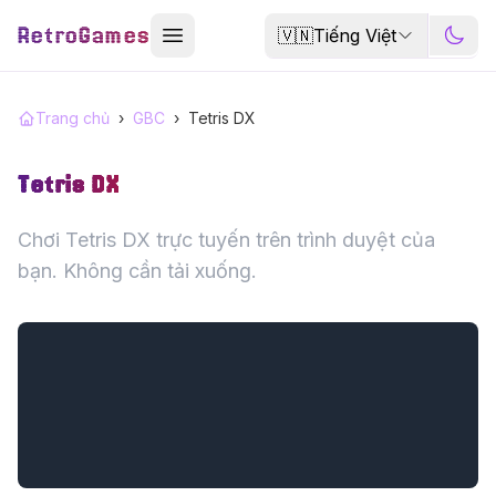
RetroGames
🇻🇳
Tiếng Việt
Trang chủ
›
GBC
›
Tetris DX
Tetris DX
Chơi Tetris DX trực tuyến trên trình duyệt của
bạn. Không cần tải xuống.