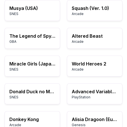
Musya (USA)
Squash (Ver. 1.0)
SNES
Arcade
The Legend of Spyro - The Eternal Night (E)(Sir VG)
Altered Beast
GBA
Arcade
Miracle Girls (Japan)
World Heroes 2
SNES
Arcade
Donald Duck no Mahou no Boushi (Japan)
Advanced Variable Geo 2
SNES
PlayStation
Donkey Kong
Alisia Dragoon (Europe)
Arcade
Genesis