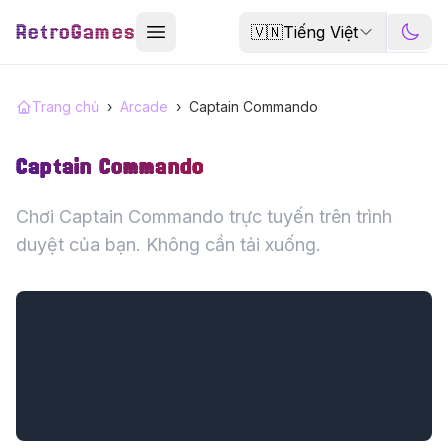
RetroGames
🇻🇳
Tiếng Việt
Trang chủ
›
Arcade
›
Captain Commando
Captain Commando
Chơi Captain Commando trực tuyến trên trình
duyệt của bạn. Không cần tải xuống.