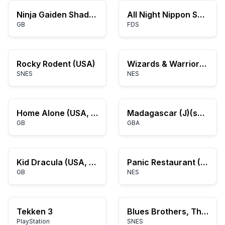
Ninja Gaiden Shadow (USA)
All Night Nippon Super Mario Bros. (Japan) (Promo)
GB
FDS
Rocky Rodent (USA)
Wizards & Warriors (USA) (Rev A)
SNES
NES
Home Alone (USA, Europe)
Madagascar (J)(sUppLeX)
GB
GBA
Kid Dracula (USA, Europe)
Panic Restaurant (USA)
GB
NES
Tekken 3
Blues Brothers, The (USA)
PlayStation
SNES