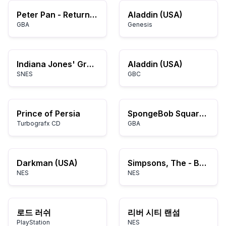
Peter Pan - Return to Neverland (E)(Lightforce)
Aladdin (USA)
GBA
Genesis
Indiana Jones' Greatest Adventures (Europe)
Aladdin (USA)
SNES
GBC
Prince of Persia
SpongeBob SquarePants - Creature from the Krusty Krab (E)(Rising Sun)
Turbografx CD
GBA
Darkman (USA)
Simpsons, The - Bart vs. the Space Mutants (USA)
NES
NES
로드 러쉬
리버 시티 랜섬
PlayStation
NES