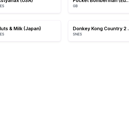
styanax (USA)
Pocket Bomberman (E
ES
GB
uts & Milk (Japan)
Donkey Kong Country 2 
ES
SNES