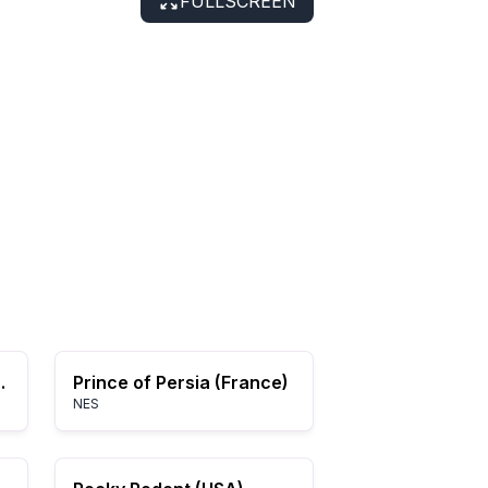
FULLSCREEN
d) (Rev A)
Prince of Persia (France)
NES