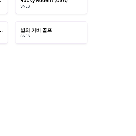
urope)
Rocky Rodent (USA)
SNES
- Diddy's Kong Quest (USA) (En,Fr) (Rev A)
별의 커비 골프
SNES