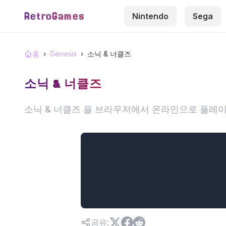
RetroGames
Nintendo
Sega
홈
›
Genesis
›
소닉 & 너클즈
소닉 & 너클즈
소닉 & 너클즈 을 브라우저에서 온라인으로 플레이
공유
: