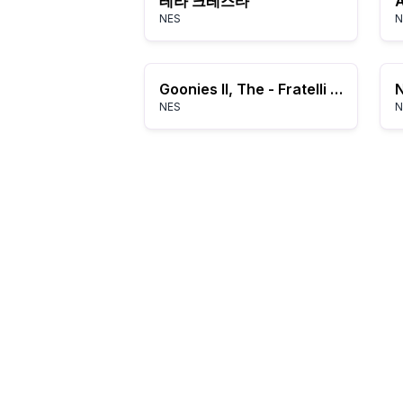
테라 크레스타
A
NES
N
Goonies II, The - Fratelli Saigo no Chousen (Japan) (Beta)
N
NES
N