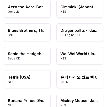
Aero the Acro-Bat 2 (USA)
Gimmick! (Japan)
Genesis
NES
Blues Brothers, The (Japan)
Dragonball Z - Idainaru Son Gokuu Densetsu
SNES
PC Engine CD
Sonic the Hedgehog Megamix 4.0b
Wai Wai World (Japan)
Sega CD
NES
Tetris (USA)
슈퍼 마리오 월드 핵 6
NES
SNES
Banana Prince (Germany)
Mickey Mouse (Japan)
NES
NES