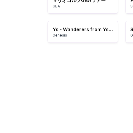
マリオゴルフGBAツアー
GBA
S
Ys - Wanderers from Ys (Japan)
Genesis
G