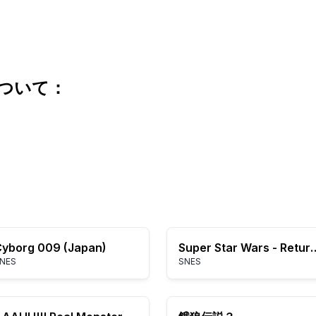
について：
yborg 009 (Japan)
Super Star Wars - Return of 
NES
SNES