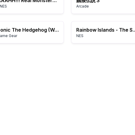
AAAHH!!! Real Monsters (USA)
餓狼伝説３
NES
Arcade
Sonic The Hedgehog (World) (v1.1)
Rainbow Islands - The Story of
ame Gear
NES