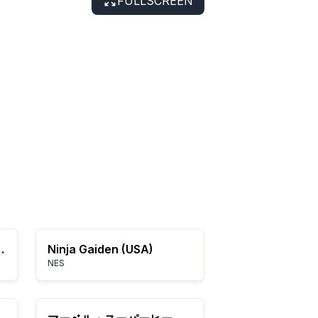
FULLSCREEN
the Jedi (USA) (Rev A)
Ninja Gaiden (USA)
NES