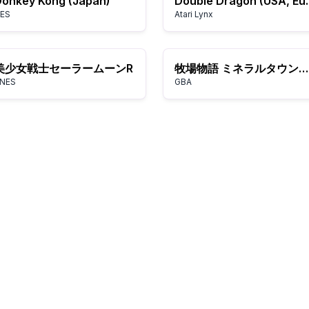
onkey Kong (Japan)
Double Dr
ES
Atari Lynx
美少女戦士セーラームーンR
牧場物語 ミネラルタウンでつくる「わたしの開拓史」
NES
GBA