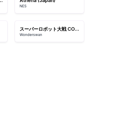
agon (USA, Europe)
Athena (Japan)
NES
スーパーロボット大戦 COMPACT 2
Wonderswan