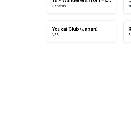
Ys - Wanderers from Ys (Japan)
D
Genesis
N
Youkai Club (Japan)
NES
S