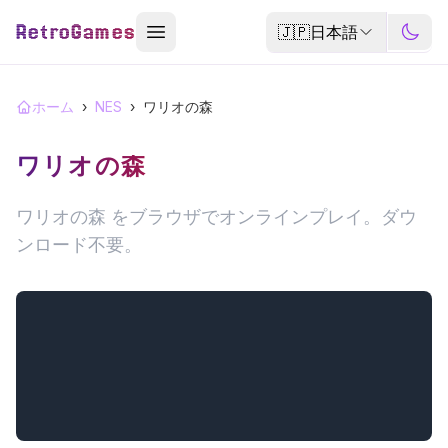
RetroGames
🇯🇵
日本語
ホーム
›
NES
›
ワリオの森
ワリオの森
ワリオの森 をブラウザでオンラインプレイ。ダウ
ンロード不要。