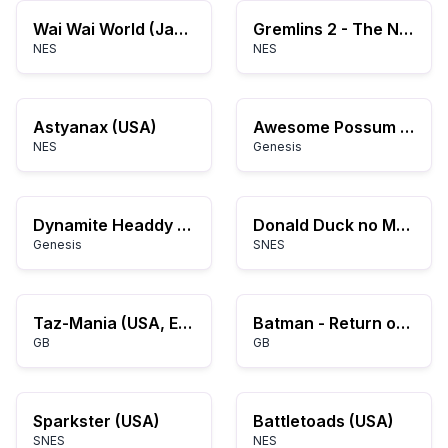
Wai Wai World (Japan)
Gremlins 2 - The New Batch (Europe)
NES
NES
Astyanax (USA)
Awesome Possum (USA)
NES
Genesis
Dynamite Headdy (Japan)
Donald Duck no Mahou no Boushi (Japan)
Genesis
SNES
Taz-Mania (USA, Europe)
Batman - Return of the Joker (Japan)
GB
GB
Sparkster (USA)
Battletoads (USA)
SNES
NES