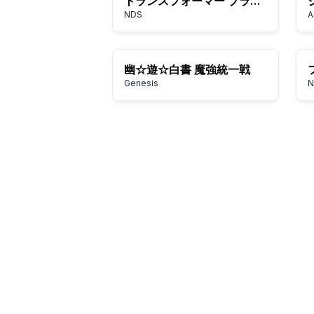
トランスフォーマー プライム
NDS
A
幽☆遊☆白書 魔強統一戦
Genesis
N