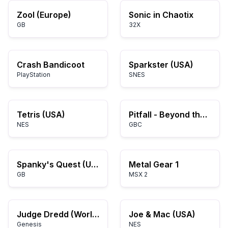
Zool (Europe)
Sonic in Chaotix
GB
32X
Crash Bandicoot
Sparkster (USA)
PlayStation
SNES
Tetris (USA)
Pitfall - Beyond the Jungle (USA, Europe)
NES
GBC
Spanky's Quest (USA)
Metal Gear 1
GB
MSX 2
Judge Dredd (World)
Joe & Mac (USA)
Genesis
NES