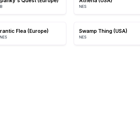
panky's Quest (Europe)
Athena (USA)
B
NES
rantic Flea (Europe)
Swamp Thing (USA)
NES
NES