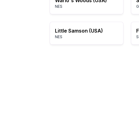
Wario's Woods (USA)
S
NES
G
Little Samson (USA)
F
NES
S