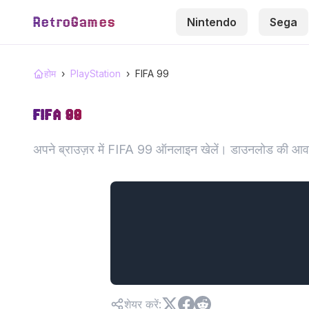
RetroGames
Nintendo
Sega
होम
›
PlayStation
›
FIFA 99
FIFA 99
अपने ब्राउज़र में FIFA 99 ऑनलाइन खेलें। डाउनलोड की आवश
शेयर करें
: