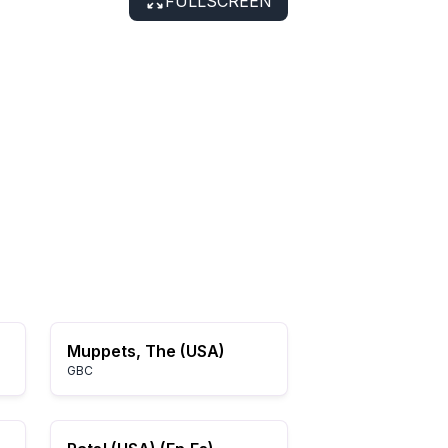
FULLSCREEN
Muppets, The (USA)
GBC