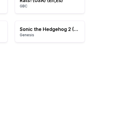
Rats! (USA) (En,Es)
GBC
Sonic the Hedgehog 2 (World)
Genesis