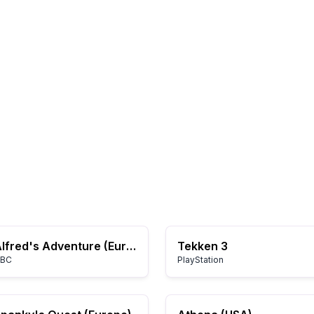
Alfred's Adventure (Europe) (En,Fr,De,Es,It)
Tekken 3
BC
PlayStation