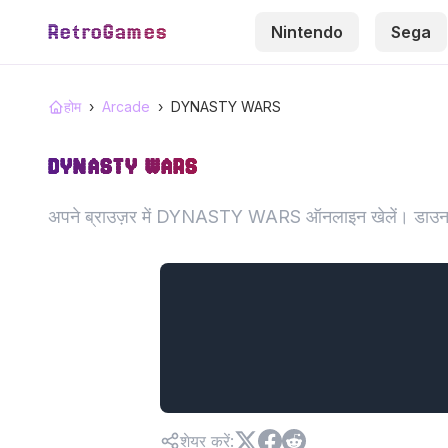
RetroGames
Nintendo
Sega
होम
›
Arcade
›
DYNASTY WARS
DYNASTY WARS
अपने ब्राउज़र में DYNASTY WARS ऑनलाइन खेलें। डाउनल
शेयर करें
: