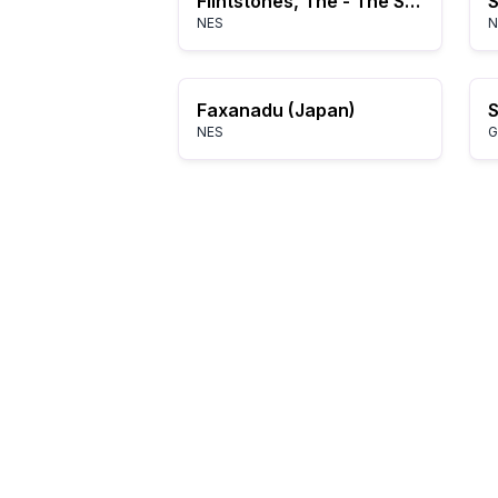
Flintstones, The - The Surprise at Dinosaur Peak! (Europe)
S
NES
N
Faxanadu (Japan)
S
NES
G