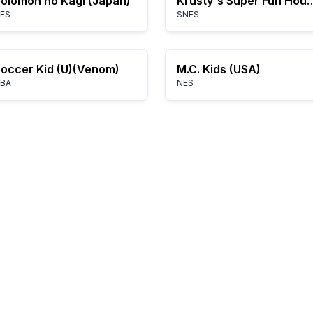
olomon no Kagi (Japan)
Krusty's Super Fun Ho
ES
SNES
occer Kid (U)(Venom)
M.C. Kids (USA)
BA
NES