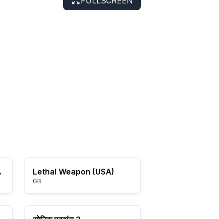
FULLSCREEN
urope)
Lethal Weapon (USA)
GB