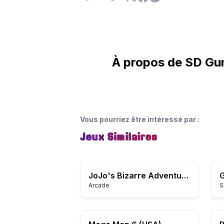
À propos de SD Gu
Vous pourriez être intéressé par
:
Jeux Similaires
JoJo's Bizarre Adventure: Heritage for the Future / JoJo no Kimyou na Bouken: Mirai e no Isan (Japan 990927, NO CD)
Arcade
S