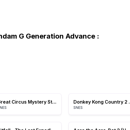
ndam G Generation Advance :
Great Circus Mystery Starring Mickey & Minnie, The (Europe)
Donkey Kong Country 2
NES
SNES