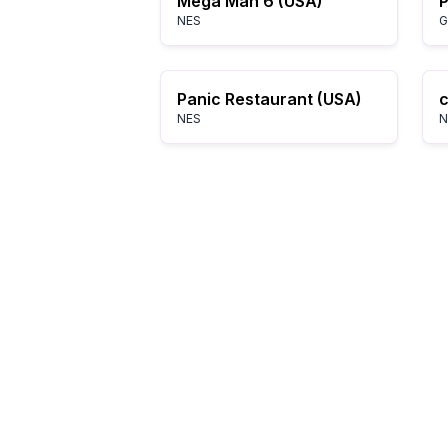
Mega Man 6 (USA)
NES
G
Panic Restaurant (USA)
NES
N