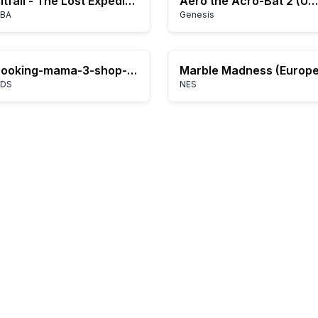
Pitfall - The Lost Expedition (E)(Menace)
Aero the Acro-Bat 2 (USA)
BA
Genesis
cooking-mama-3-shop-and-chop
Marble Madness (Europe
DS
NES