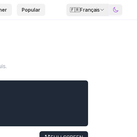
🇫🇷
Français
her
Popular
is.