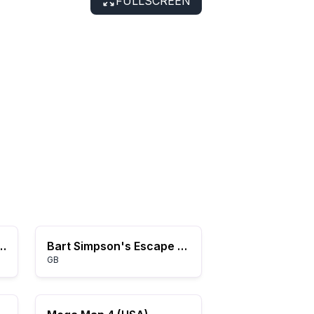
FULLSCREEN
 - Diddy's Kong Quest (Germany) (En,De)
Bart Simpson's Escape from Camp Deadly (USA, Europe)
GB