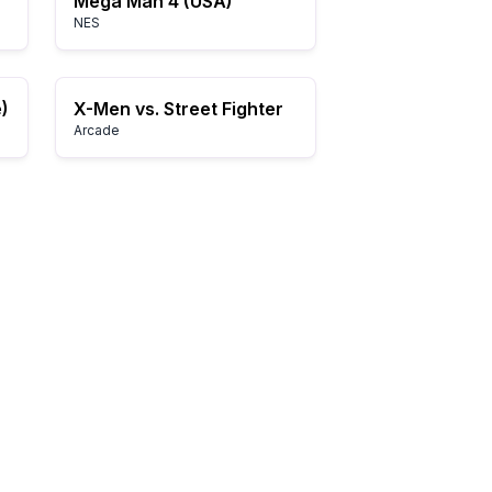
Mega Man 4 (USA)
NES
)
X-Men vs. Street Fighter
Arcade