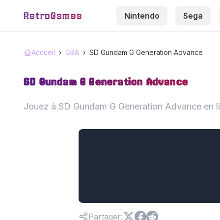
RetroGames
Nintendo
Sega
Accueil
›
GBA
›
SD Gundam G Generation Advance
SD Gundam G Generation Advance
Jouez à SD Gundam G Generation Advance en lig
Partager
: