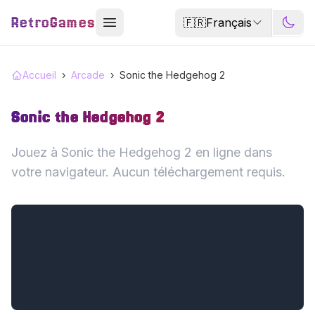
RetroGames
🇫🇷
Français
Accueil
›
Arcade
›
Sonic the Hedgehog 2
Sonic the Hedgehog 2
Jouez à Sonic the Hedgehog 2 en ligne dans
votre navigateur. Aucun téléchargement requis.