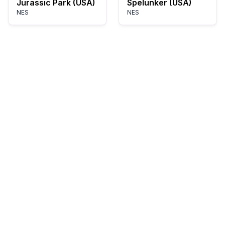
Jurassic Park (USA)
Spelunker (USA)
NES
NES