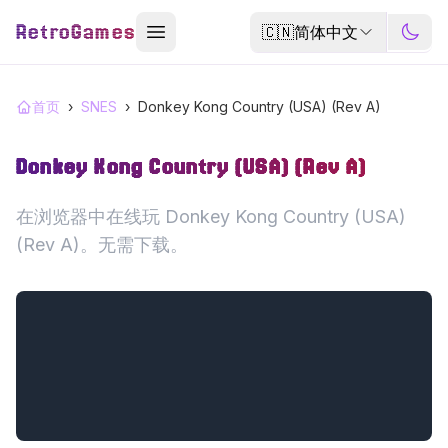
RetroGames
🇨🇳
简体中文
首页
›
SNES
›
Donkey Kong Country (USA) (Rev A)
Donkey Kong Country (USA) (Rev A)
在浏览器中在线玩 Donkey Kong Country (USA)
(Rev A)。无需下载。