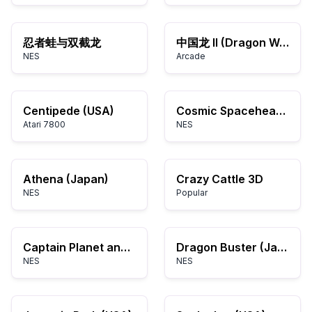
忍者蛙与双截龙
中国龙 II (Dragon World II)
NES
Arcade
Centipede (USA)
Cosmic Spacehead (Europe) (En,Fr,De,Es) (Unl)
Atari 7800
NES
Athena (Japan)
Crazy Cattle 3D
NES
Popular
Captain Planet and the Planeteers (USA)
Dragon Buster (Japan)
NES
NES