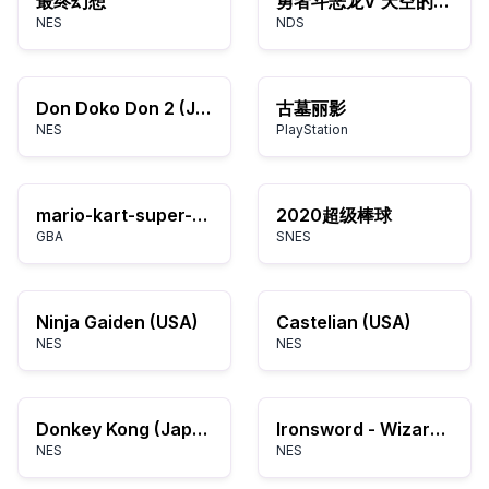
最终幻想
勇者斗恶龙V 天空的新娘
NES
NDS
Don Doko Don 2 (Japan)
古墓丽影
NES
PlayStation
mario-kart-super-circuit
2020超级棒球
GBA
SNES
Ninja Gaiden (USA)
Castelian (USA)
NES
NES
Donkey Kong (Japan)
Ironsword - Wizards & Warriors II (Europe)
NES
NES