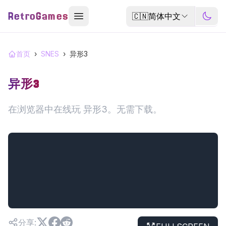
RetroGames
🇨🇳
简体中文
首页
›
SNES
›
异形3
异形3
在浏览器中在线玩 异形3。无需下载。
分享
: