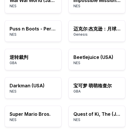
Wai Wai World (Japan)
Impossible Mission II (USA) (Unl)
NES
NES
Puss n Boots - Pero's Great Adventure (USA)
迈克尔·杰克逊：月球漫步者
NES
Genesis
逆转裁判
Beetlejuice (USA)
GBA
NES
Darkman (USA)
宝可梦 萌萌格查尔
NES
GBA
Super Mario Bros.
Quest of Ki, The (Japan)
NES
NES