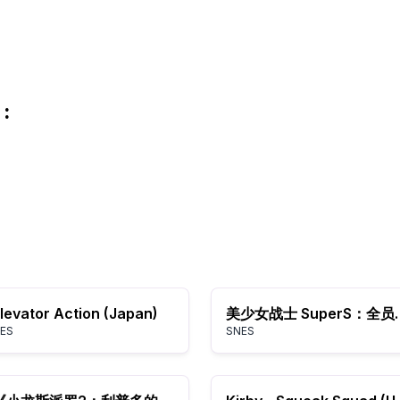
:
levator Action (Japan)
美少女战士 Supe
ES
SNES