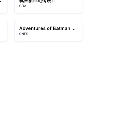
queak Squad (USA)
机兽新世纪传说 II
GBA
Adventures of Batman & Robin, The (Europe)
SNES