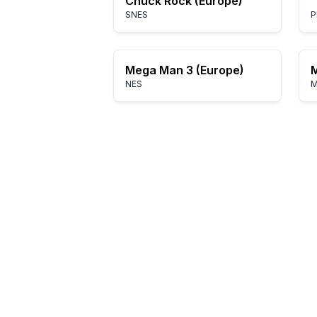
Chuck Rock (Europe)
SNES
P
Mega Man 3 (Europe)
M
NES
M