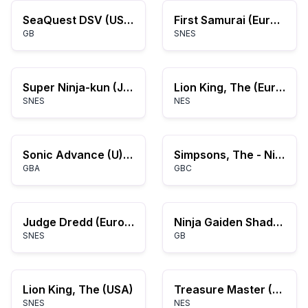
SeaQuest DSV (USA, Europe)
First Samurai (Europe)
GB
SNES
Super Ninja-kun (Japan)
Lion King, The (Europe)
SNES
NES
Sonic Advance (U)(Lord Moyne)
Simpsons, The - Night of the Living Treehouse of Horror (USA, Europe)
GBA
GBC
Judge Dredd (Europe)
Ninja Gaiden Shadow (USA)
SNES
GB
Lion King, The (USA)
Treasure Master (USA)
SNES
NES