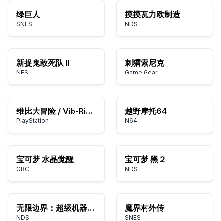
绿巨人
摸摸瓦力欧制造
SNES
NDS
新捉鬼敢死队 II
刺猬索尼克
NES
Game Gear
维比大冒险 / Vib-Ribbon
越野摩托64
PlayStation
N64
宝可梦 水晶觉醒
宝可梦 黑２
GBC
NDS
无限边界：超级机器人大战OG传说EXCEED
魔界村外传
NDS
SNES