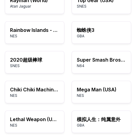
Rayman (World)
Top Gear (USA)
Atari Jaguar
SNES
Rainbow Islands - The Story of Bubble Bobble 2 (Europe)
蜘蛛侠3
NES
GBA
2020超级棒球
Super Smash Bros. (USA)
SNES
N64
Chiki Chiki Machine Mou Race (Japan)
Mega Man (USA)
NES
NES
Lethal Weapon (USA)
模拟人生：纯属意外
NES
GBA