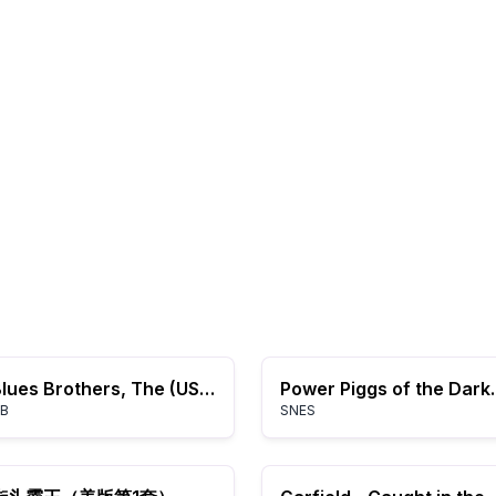
Blues Brothers, The (USA, Europe)
Power Piggs 
B
SNES