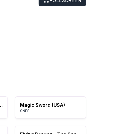
FULLSCREEN
of the Dark Age (Europe)
Magic Sword (USA)
SNES