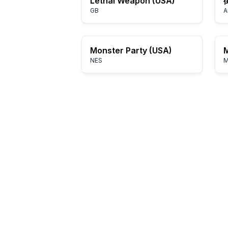
Lethal Weapon (USA)
GB
A
Monster Party (USA)
M
NES
M