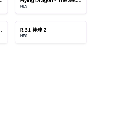
in the Act (USA, Europe)
Flying Dragon - The Secret Scroll (USA)
NES
- Solid Snake
R.B.I. 棒球 2
NES