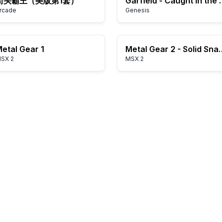
街头霸王（美版第1套）
Garfield - Caught 
rcade
Genesis
etal Gear 1
Metal Gear 2 
SX 2
MSX 2