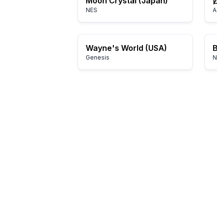
Moon Crystal (Japan)
NES
A
Wayne's World (USA)
B
Genesis
N