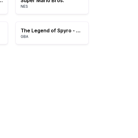
(Europe) (En,Fr,De)
Super Mario Bros.
NES
The Legend of Spyro - The Eternal Night (E)(Sir VG)
GBA