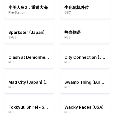
小美人鱼2：重返大海
生化危机外传
PlayStation
GBC
Sparkster (Japan)
热血物语
SNES
NES
Clash at Demonhead (USA)
City Connection (Japan)
NES
NES
Mad City (Japan) (Beta)
Swamp Thing (Europe)
NES
NES
Tokkyuu Shirei - Solbrain (Japan)
Wacky Races (USA)
NES
NES