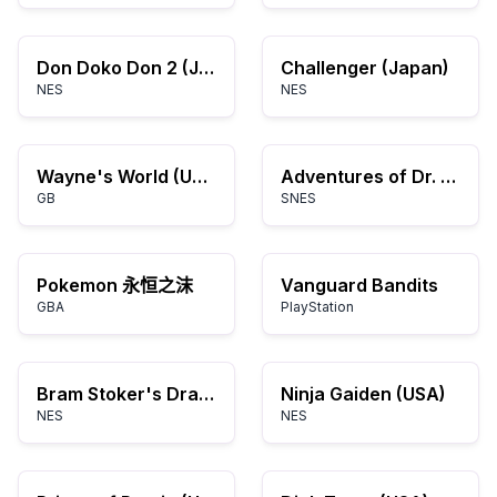
Don Doko Don 2 (Japan)
Challenger (Japan)
NES
NES
Wayne's World (USA)
Adventures of Dr. Franken, The (USA)
GB
SNES
Pokemon 永恒之沫
Vanguard Bandits
GBA
PlayStation
Bram Stoker's Dracula (USA)
Ninja Gaiden (USA)
NES
NES