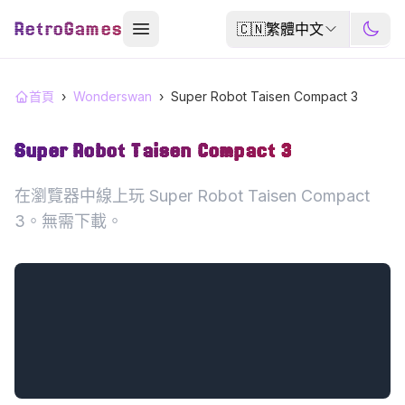
RetroGames
🇨🇳
繁體中文
首頁
›
Wonderswan
›
Super Robot Taisen Compact 3
Super Robot Taisen Compact 3
在瀏覽器中線上玩 Super Robot Taisen Compact
3。無需下載。