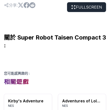
分享
:
FULLSCREEN
關於 Super Robot Taisen Compact 3
:
您可能感興趣的
:
相關遊戲
Kirby's Adventure
Adventures of Lolo 3
NES
NES