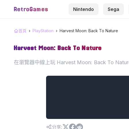
RetroGames
Nintendo
Sega
首頁
›
PlayStation
›
Harvest Moon: Back To Nature
Harvest Moon: Back To Nature
在瀏覽器中線上玩 Harvest Moon: Back To Na
分享
: