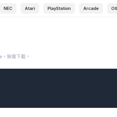
NEC
Atari
PlayStation
Arcade
Ot
ture。無需下載。