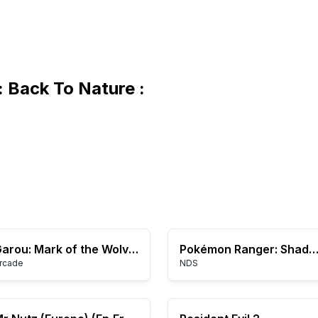
Back To Nature :
Garou: Mark of the Wolves
Pokémon Ranger: Shadows of Al
rcade
NDS