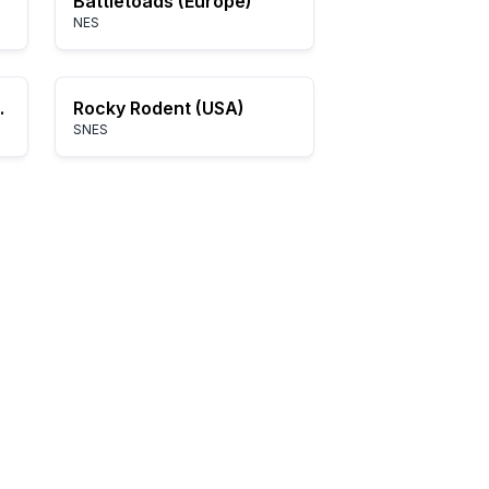
Battletoads (Europe)
NES
m Ys (USA)
Rocky Rodent (USA)
SNES