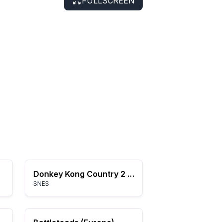
FULLSCREEN
mia
Donkey Kong Country 2 - Diddy's Kong Quest (USA) (En,Fr) (Rev A)
SNES