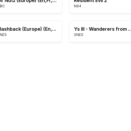
Mr Nutz (Europe) (En,Fr,De,Es,It,Nl)
Resident Evil 2
BC
N64
Flashback (Europe) (En,Fr,De)
Ys III - Wanderers fro
NES
SNES