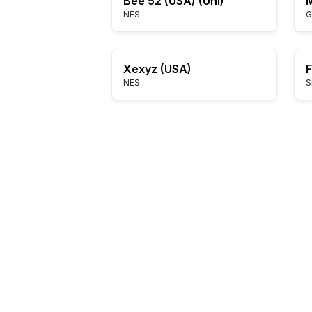
Bee 52 (USA) (Unl)
NES
G
Xexyz (USA)
NES
S