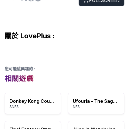
FULLSCREEN
關於 LovePlus :
您可能感興趣的
:
相關遊戲
Donkey Kong Country 2 - Diddy's Kong Quest (Germany) (En,De) (Rev A)
Ufouria - The Saga (Europe) (Beta)
SNES
NES