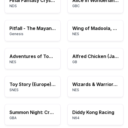
Final Fantasy Crystal Chronicles: Echoes of Time
Alice in Wonderland (Europe) (En,Fr,De,Es)
NDS
GBC
Pitfall - The Mayan Adventure (USA)
Wing of Madoola, The (Japan)
Genesis
NES
Adventures of Tom Sawyer (USA)
Alfred Chicken (Japan)
NES
GB
Toy Story (Europe) (En,Fr,De)
Wizards & Warriors (USA) (Rev A)
SNES
NES
Summon Night: Craft Sword Monogatari 2
Diddy Kong Racing
GBA
N64