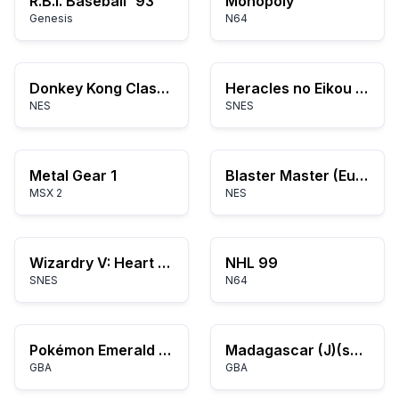
R.B.I. Baseball '93
Monopoly
Genesis
N64
Donkey Kong Classics
Heracles no Eikou IV – Kamigami kara no Okurimono
NES
SNES
Metal Gear 1
Blaster Master (Europe)
MSX 2
NES
Wizardry V: Heart of the Maelstrom
NHL 99
SNES
N64
Pokémon Emerald Rebirth Reborn
Madagascar (J)(sUppLeX)
GBA
GBA