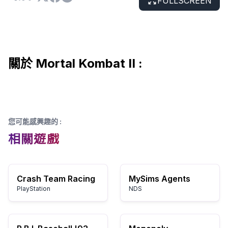
FULLSCREEN
關於 Mortal Kombat II :
您可能感興趣的
:
相關遊戲
Crash Team Racing
MySims Agents
PlayStation
NDS