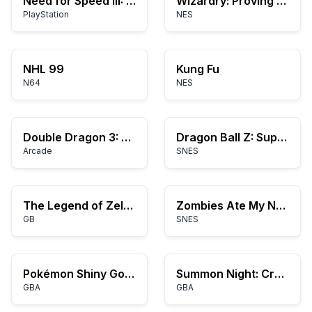
Need for Speed III: Hot Pursuit
Wizardry: Proving Grounds of the Mad Overlord
PlayStation
NES
NHL 99
Kung Fu
N64
NES
Double Dragon 3: The Rosetta Stone
Dragon Ball Z: Super Butōden 2
Arcade
SNES
The Legend of Zelda: Link's Awakening
Zombies Ate My Neighbors
GB
SNES
Pokémon Shiny Gold Sigma
Summon Night: Craft Sword Monogatari: Hajimari no Ishi
GBA
GBA