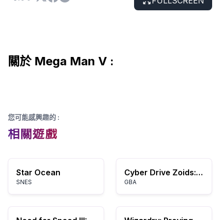
FULLSCREEN
關於 Mega Man V :
您可能感興趣的
:
相關遊戲
Star Ocean
Cyber Drive Zoids: Kijuu no Senshi Hyu
SNES
GBA