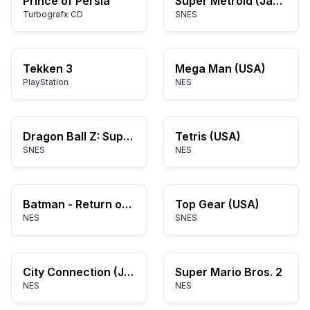
Prince of Persia
Super Metroid (Japan, USA) (En,Ja)
Turbografx CD
SNES
Tekken 3
Mega Man (USA)
PlayStation
NES
Dragon Ball Z: Super Saiya Densetsu
Tetris (USA)
SNES
NES
Batman - Return of the Joker (USA)
Top Gear (USA)
NES
SNES
City Connection (Japan)
Super Mario Bros. 2
NES
NES