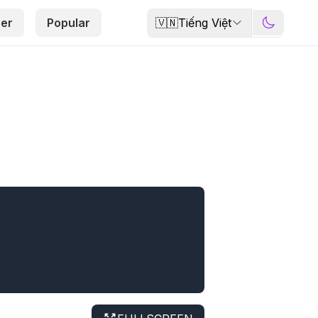
🇻🇳
Tiếng Việt
er
Popular