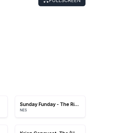
FULLSCREEN
Sunday Funday - The Ride (USA) (Unl)
NES