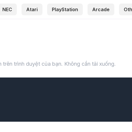
NEC
Atari
PlayStation
Arcade
Oth
 trên trình duyệt của bạn. Không cần tải xuống.