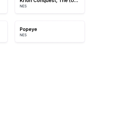
Krion Conquest, The (USA)
NES
Popeye
NES