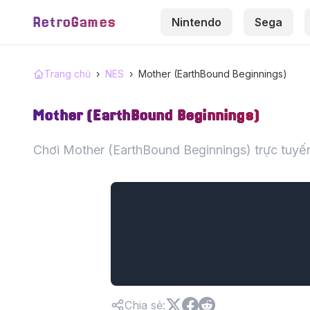
RetroGames
Nintendo
Sega
Trang chủ
›
NES
›
Mother (EarthBound Beginnings)
Mother (EarthBound Beginnings)
Chơi Mother (EarthBound Beginnings) trực tuyến
Chia sẻ
: