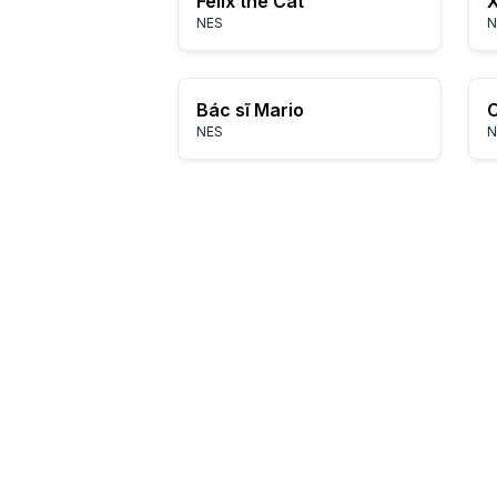
Felix the Cat
X
NES
N
Bác sĩ Mario
C
NES
N