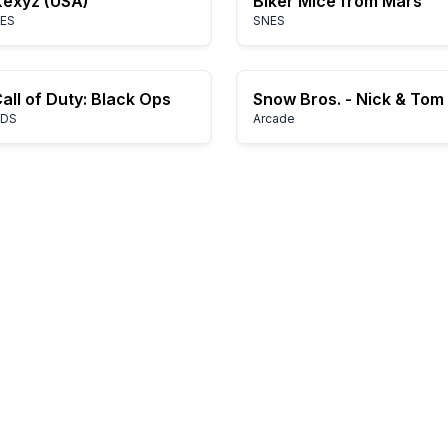
exyz (USA)
Biker Mice from Mars
ES
SNES
all of Duty: Black Ops
Snow Bros. - Nick & Tom
DS
Arcade