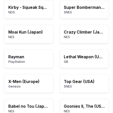
Kirby - Squeak Squad (USA)
Super Bomberman 4 (English - Translated)
NDS
SNES
Moai Kun (Japan)
Crazy Climber (Japan)
NES
NES
Rayman
Lethal Weapon (USA)
PlayStation
GB
X-Men (Europe)
Top Gear (USA)
Genesis
SNES
Babel no Tou (Japan)
Goonies II, The (USA)
NES
NES