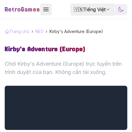
RetroGames
🇻🇳
Tiếng Việt
Trang chủ
›
NES
›
Kirby's Adventure (Europe)
Kirby's Adventure (Europe)
Chơi Kirby's Adventure (Europe) trực tuyến trên
trình duyệt của bạn. Không cần tải xuống.