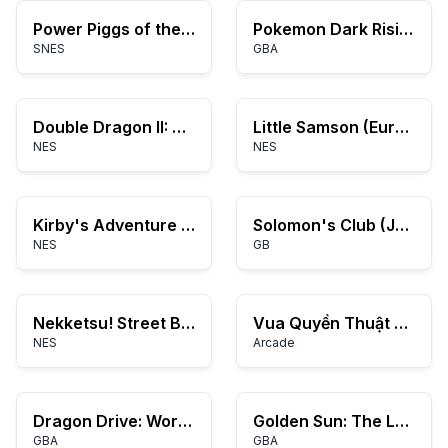
Power Piggs of the Dark Age (Europe)
Pokemon Dark Rising
SNES
GBA
Double Dragon II: Sự Trả Thù
Little Samson (Europe)
NES
NES
Kirby's Adventure (Canada)
Solomon's Club (Japan)
NES
GB
Nekketsu! Street Basket – Ganbare Dunk Heroes
Vua Quyền Thuật 2000
NES
Arcade
Dragon Drive: World D Break
Golden Sun: The Lost Age
GBA
GBA