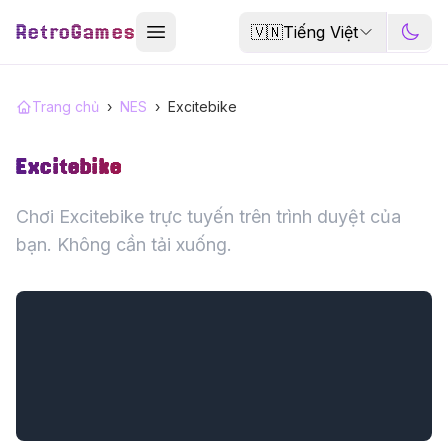
RetroGames
🇻🇳
Tiếng Việt
Trang chủ
›
NES
›
Excitebike
Excitebike
Chơi Excitebike trực tuyến trên trình duyệt của
bạn. Không cần tải xuống.