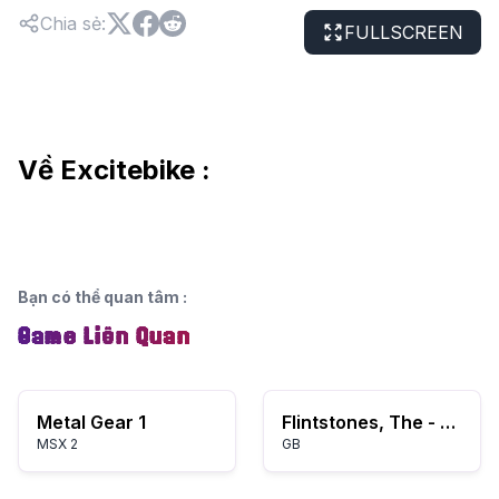
Chia sẻ
:
FULLSCREEN
Về Excitebike :
Bạn có thể quan tâm
:
Game Liên Quan
Metal Gear 1
Flintstones, The - King Rock Treasure Island (USA, Europe)
MSX 2
GB