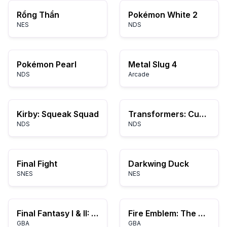
Rồng Thần
Pokémon White 2
NES
NDS
Pokémon Pearl
Metal Slug 4
NDS
Arcade
Kirby: Squeak Squad
Transformers: Cuộc chiến vì Cybertron - Phe Autobot
NDS
NDS
Final Fight
Darkwing Duck
SNES
NES
Final Fantasy I & II: Bình Minh của Linh Hồn
Fire Emblem: The Blazing Blade
GBA
GBA