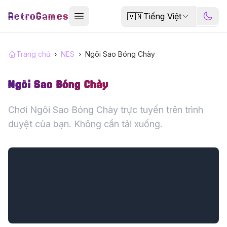
RetroGames
🇻🇳
Tiếng Việt
Trang chủ
›
NES
›
Ngôi Sao Bóng Chày
Ngôi Sao Bóng Chày
Chơi Ngôi Sao Bóng Chày trực tuyến trên trình
duyệt của bạn. Không cần tải xuống.