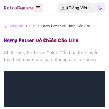
RetroGames
🇻🇳
Tiếng Việt
Trang chủ
›
NDS
›
Harry Potter và Chiếc Cốc Lửa
Harry Potter và Chiếc Cốc Lửa
Chơi Harry Potter và Chiếc Cốc Lửa trực tuyến
trên trình duyệt của bạn. Không cần tải xuống.