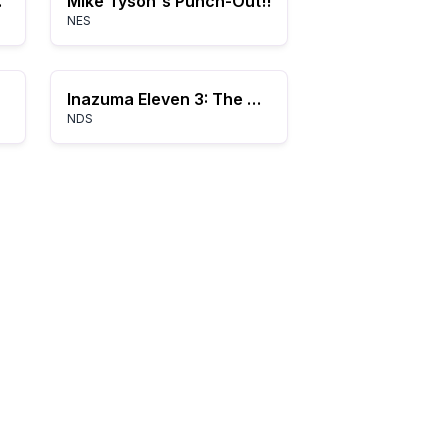
he Rift
Mike Tyson's Punch-Out!!
NES
Inazuma Eleven 3: The Ogre
NDS