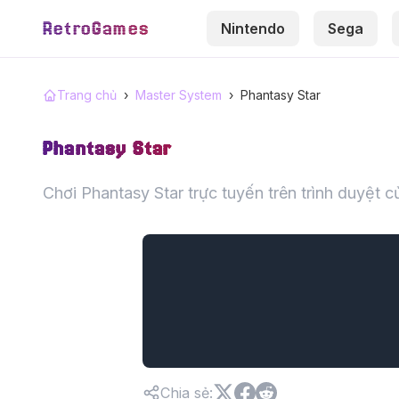
RetroGames
Nintendo
Sega
Trang chủ
›
Master System
›
Phantasy Star
Phantasy Star
Chơi Phantasy Star trực tuyến trên trình duyệt 
Chia sẻ
: