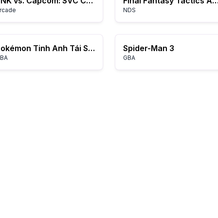
SNK vs. Capcom: SVC Chaos
Final Fantasy Tactics A2: Grimoire of t
rcade
NDS
Pokémon Tinh Anh Tái Sinh
Spider-Man 3
BA
GBA