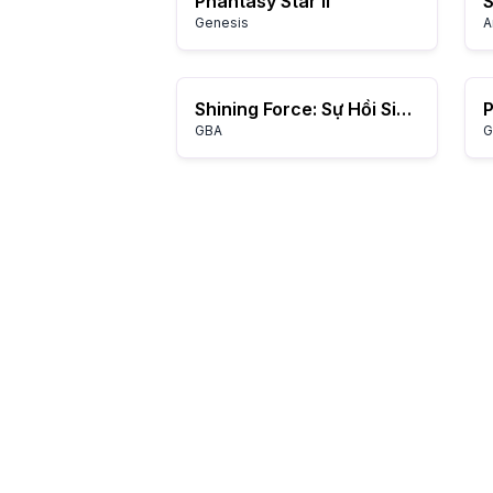
Phantasy Star II
Genesis
A
Shining Force: Sự Hồi Sinh Của Rồng Đen
GBA
G