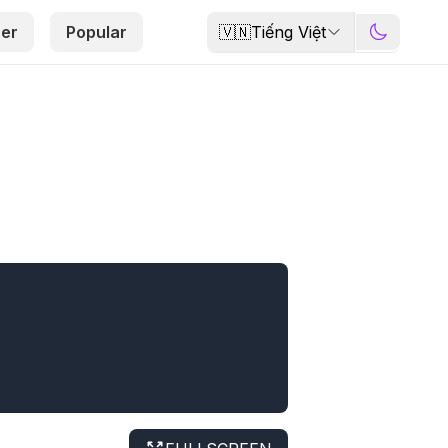
🇻🇳
Tiếng Việt
er
Popular