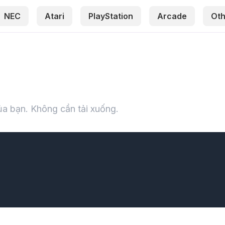
NEC
Atari
PlayStation
Arcade
Oth
của bạn. Không cần tải xuống.