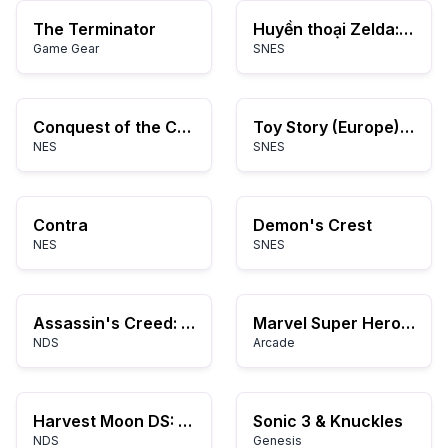
The Terminator
Huyền thoại Zelda: Liên kết với quá khứ
Game Gear
SNES
Conquest of the Crystal Palace (USA)
Toy Story (Europe) (En,Fr,De)
NES
SNES
Contra
Demon's Crest
NES
SNES
Assassin's Creed: Altair's Chronicles
Marvel Super Heroes vs. Street Fighter
NDS
Arcade
Harvest Moon DS: Grand Bazaar
Sonic 3 & Knuckles
NDS
Genesis