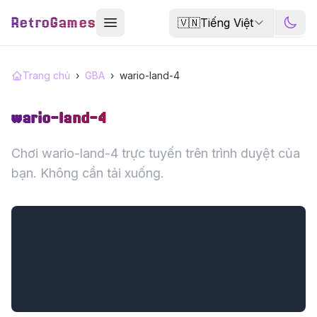
RetroGames
🇻🇳
Tiếng Việt
Trang chủ
›
GBA
›
wario-land-4
wario-land-4
Chơi wario-land-4 trực tuyến trên trình duyệt của
bạn. Không cần tải xuống.