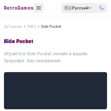
RetroGames
🇷🇺
Русский
Главная
›
SNES
›
Side Pocket
Side Pocket
Играйте в Side Pocket онлайн в вашем
браузере. Без скачивания.