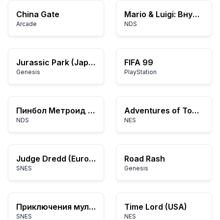
China Gate
Mario & Luigi: Внутри Боузера
Arcade
NDS
Jurassic Park (Japan)
FIFA 99
Genesis
PlayStation
Пинбол Метроид Прайм
Adventures of Tom Sawyer (USA)
NDS
NES
Judge Dredd (Europe)
Road Rash
SNES
Genesis
Приключения мультяшек: Бастер выпускает на волю!
Time Lord (USA)
SNES
NES