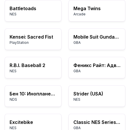
Battletoads
Mega Twins
NES
Arcade
Kensei: Sacred Fist
Mobile Suit Gundam SEED: Battle Assault
PlayStation
GBA
R.B.I. Baseball 2
Феникс Райт: Адвокатский поворот 3
NES
GBA
Бен 10: Инопланетная сила – Космическое разрушение
Strider (USA)
NDS
NES
Excitebike
Classic NES Series: Супер Марио брос
NES
GBA