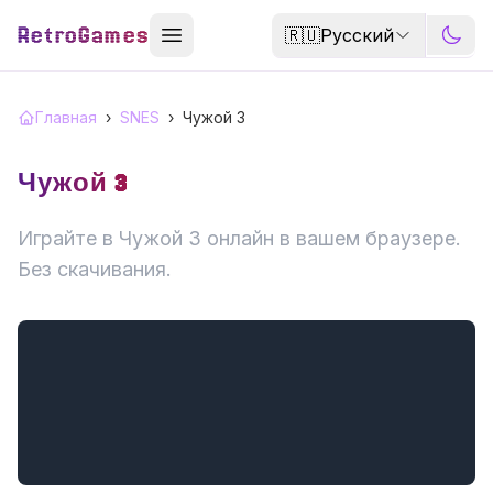
RetroGames
🇷🇺
Русский
Главная
›
SNES
›
Чужой 3
Чужой 3
Играйте в Чужой 3 онлайн в вашем браузере.
Без скачивания.