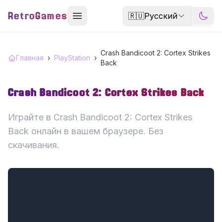
RetroGames
🇷🇺
Русский
Crash Bandicoot 2: Cortex Strikes
Главная
›
PlayStation
›
Back
Crash Bandicoot 2: Cortex Strikes Back
Играйте в Crash Bandicoot 2: Cortex Strikes
Back онлайн в вашем браузере. Без
скачивания.