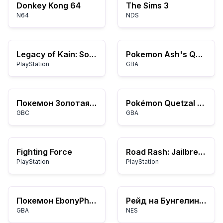
Donkey Kong 64
The Sims 3
N64
NDS
Legacy of Kain: Soul Reaver
Pokemon Ash's Quest (Квест Эша)
PlayStation
GBA
Покемон Золотая Версия
Pokémon Quetzal Alpha V0.8.2
GBC
GBA
Fighting Force
Road Rash: Jailbreak
PlayStation
PlayStation
Покемон EbonyPhantom 5.0EX+
Рейд на Бунгелинг Бэй
GBA
NES