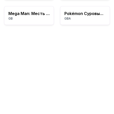
Mega Man: Месть Доктора Вайли
Pokémon Суровый Изумруд
GB
GBA