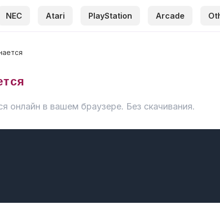
NEC
Atari
PlayStation
Arcade
Ot
инается
ется
ся онлайн в вашем браузере. Без скачивания.