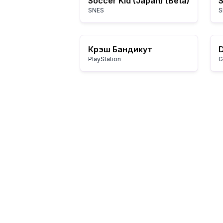
Soccer Kid (Japan) (Beta)
SNES
S
Крэш Бандикут
D
PlayStation
G