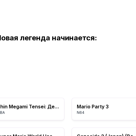
 Новая легенда начинается:
Shin Megami Tensei: Дети Дьявола - Книга Света
Mario Party 3
BA
N64