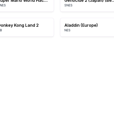
Super Mario World Hack 6
Genocide 2 (Japa
NES
SNES
onkey Kong Land 2
Aladdin (Europe)
B
NES