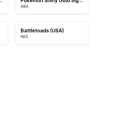
n) (Beta)
Pokémon Shiny Gold Sigma
GBA
Battletoads (USA)
NES