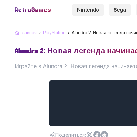
RetroGames
Nintendo
Sega
Главная
›
PlayStation
›
Alundra 2: Новая легенда нач
Alundra 2: Новая легенда начина
Играйте в Alundra 2: Новая легенда начинает
Поделиться
: