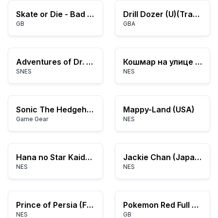
Skate or Die - Bad 'N Rad (Europe)
Drill Dozer (U)(Trashman)
GB
GBA
Adventures of Dr. Franken, The (USA)
Кошмар на улице Вязов
SNES
NES
Sonic The Hedgehog (World) (v1.1)
Mappy-Land (USA)
Game Gear
NES
Hana no Star Kaidou (Japan)
Jackie Chan (Japan)
NES
NES
Prince of Persia (France)
Pokemon Red Full Color Hack
NES
GB