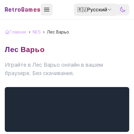
RetroGames
🇷🇺
Русский
Главная
›
NES
›
Лес Варьо
Лес Варьо
Играйте в Лес Варьо онлайн в вашем
браузере. Без скачивания.