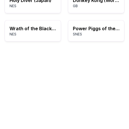
Holy Diver (Japan)
Donkey Kong (World) (Rev A)
NES
GB
Wrath of the Black Manta (USA)
Power Piggs of the Dark Age (Europe)
NES
SNES