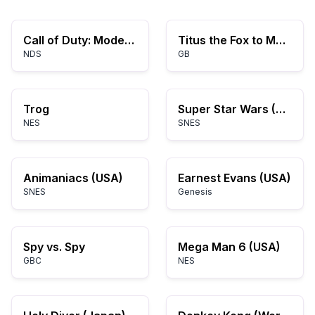
Call of Duty: Modern Warfare: Mobilized
Titus the Fox to Marrakech and Back (USA, Europe)
NDS
GB
Trog
Super Star Wars (USA)
NES
SNES
Animaniacs (USA)
Earnest Evans (USA)
SNES
Genesis
Spy vs. Spy
Mega Man 6 (USA)
GBC
NES