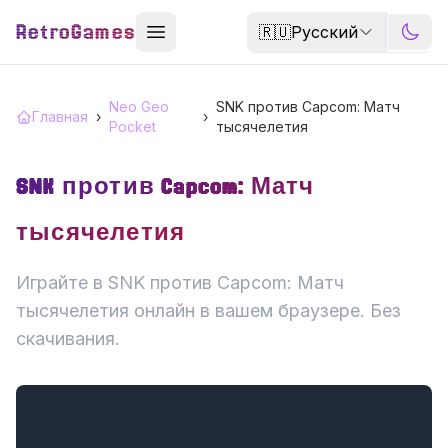
RetroGames
🇷🇺
Русский
Neo Geo
SNK против Capcom: Матч
Главная
›
›
Pocket
тысячелетия
SNK против Capcom: Матч
тысячелетия
Играйте в SNK против Capcom: Матч
тысячелетия онлайн в вашем браузере. Без
скачивания.