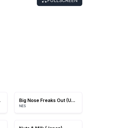
FULLSCREEN
(USA)
Big Nose Freaks Out (USA) (Unl)
NES