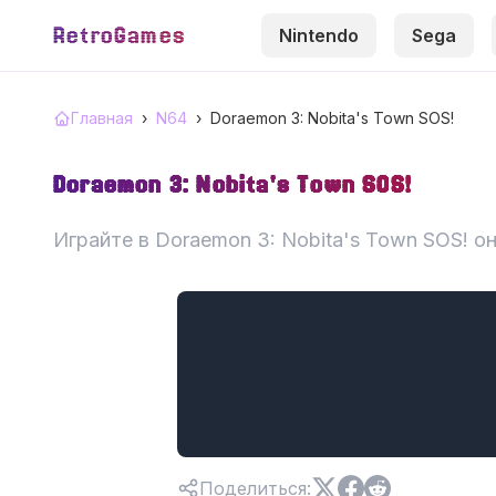
RetroGames
Nintendo
Sega
Главная
›
N64
›
Doraemon 3: Nobita's Town SOS!
Doraemon 3: Nobita's Town SOS!
Играйте в Doraemon 3: Nobita's Town SOS! о
Поделиться
: