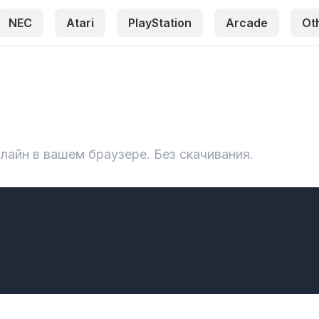
NEC
Atari
PlayStation
Arcade
Ot
нлайн в вашем браузере. Без скачивания.