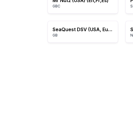
Mr Nutz (USA) (En,Fr,Es)
GBC
S
SeaQuest DSV (USA, Europe)
GB
N