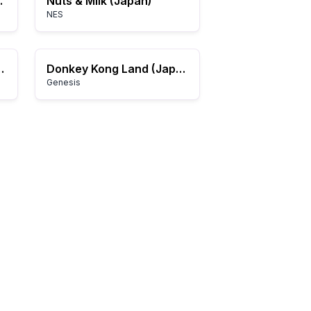
ss (USA)
Nuts & Milk (Japan)
NES
 of Dino & Hoppy (USA)
Donkey Kong Land (Japan)
Genesis