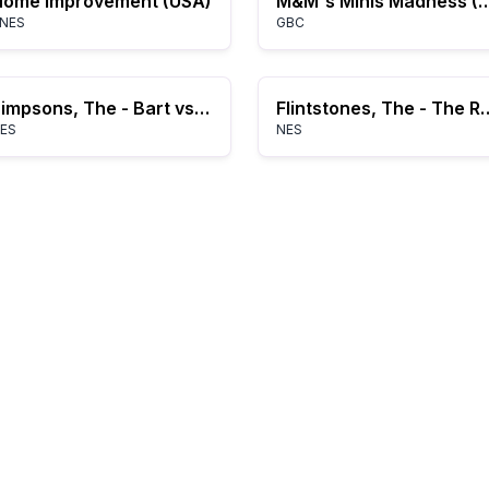
Home Improvement (USA)
M&M's Minis Madne
NES
GBC
Simpsons, The - Bart vs. the Space Mutants (USA)
Flintstones, The - The Rescue
ES
NES