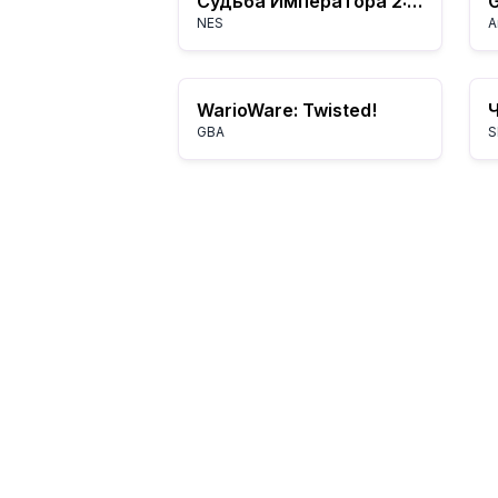
Судьба Императора 2: История Чжугэ Ляна (Destiny of an Emperor 2)
G
NES
A
WarioWare: Twisted!
GBA
S