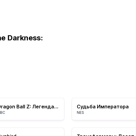
the Darkness:
Dragon Ball Z: Легендарные Супер Воины
Судьба Императора
BC
NES