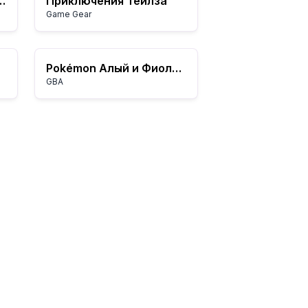
ры: Десептиконы
Приключения Тейлза
Game Gear
Pokémon Алый и Фиолетовый
GBA