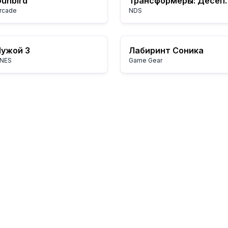
unbird
Трансформе
rcade
NDS
Чужой 3
Лабиринт Соника
NES
Game Gear