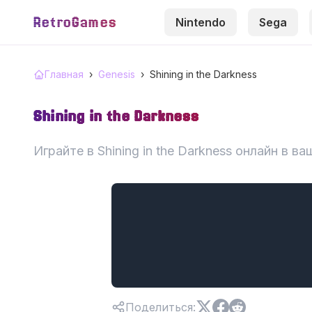
RetroGames
Nintendo
Sega
Главная
›
Genesis
›
Shining in the Darkness
Shining in the Darkness
Играйте в Shining in the Darkness онлайн в в
Поделиться
: