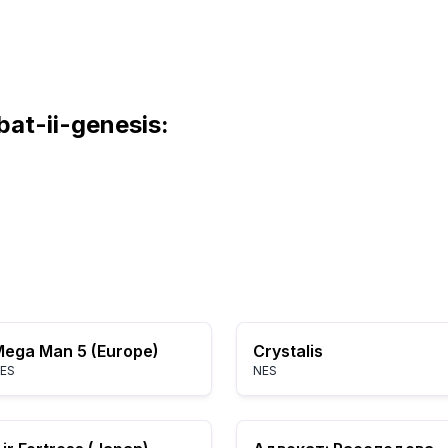
at-ii-genesis:
ega Man 5 (Europe)
Crystalis
ES
NES