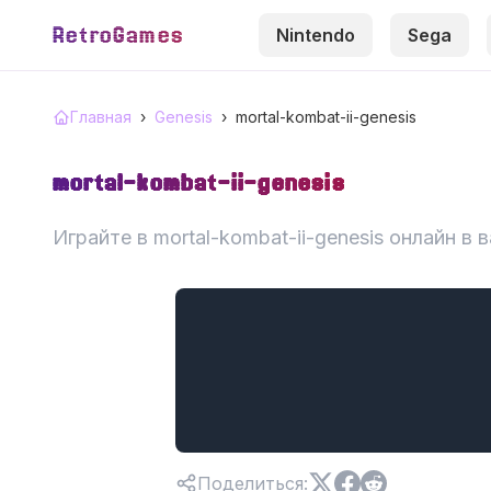
RetroGames
Nintendo
Sega
Главная
›
Genesis
›
mortal-kombat-ii-genesis
mortal-kombat-ii-genesis
Играйте в mortal-kombat-ii-genesis онлайн в
Поделиться
: