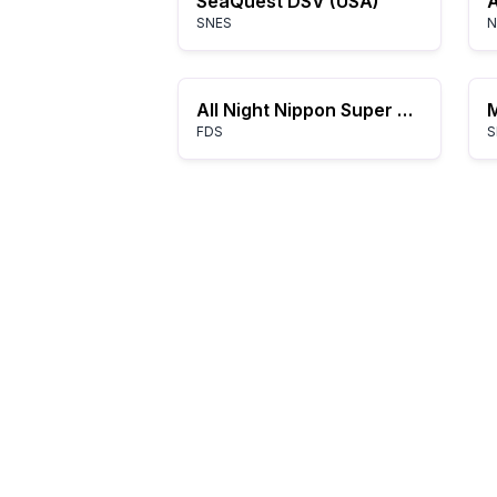
SeaQuest DSV (USA)
A
SNES
N
All Night Nippon Super Mario Bros. (Japan) (Promo)
FDS
S