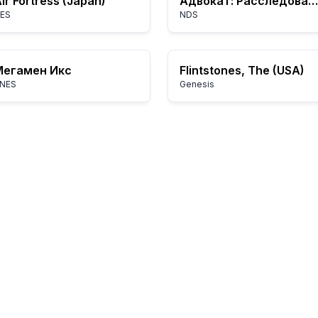
ir Fortress (Japan)
Адвокат: Расследования Майлза Эджворта
ES
NDS
Мегамен Икс
Flintstones, The (USA)
NES
Genesis