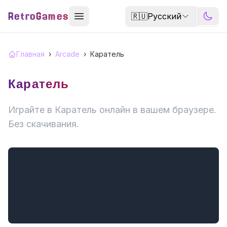
RetroGames
🇷🇺
Русский
Главная
›
Arcade
›
Каратель
Каратель
Играйте в Каратель онлайн в вашем браузере.
Без скачивания.