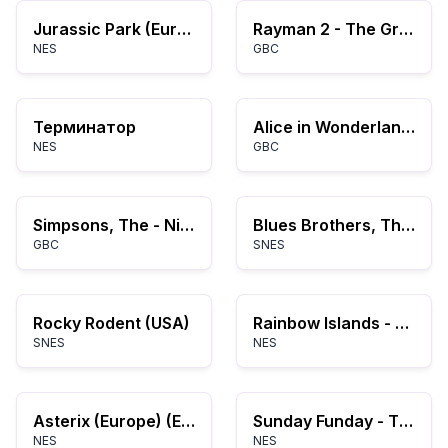
Jurassic Park (Europe)
Rayman 2 - The Great Escape (USA) (En,Fr,De,Es,It)
NES
GBC
Терминатор
Alice in Wonderland (Europe) (En,Fr,De,Es)
NES
GBC
Simpsons, The - Night of the Living Treehouse of Horror (USA, Europe)
Blues Brothers, The (Japan)
GBC
SNES
Rocky Rodent (USA)
Rainbow Islands - The Story of Bubble Bobble 2 (Europe)
SNES
NES
Asterix (Europe) (En,Fr,De,Es,It)
Sunday Funday - The Ride (USA) (Unl)
NES
NES