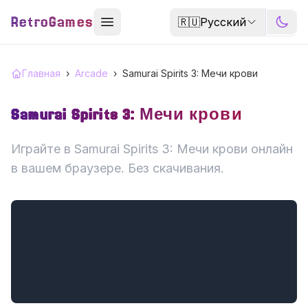
RetroGames
🇷🇺
Русский
Главная
›
Arcade
›
Samurai Spirits 3: Мечи крови
Samurai Spirits 3: Мечи крови
Играйте в Samurai Spirits 3: Мечи крови онлайн
в вашем браузере. Без скачивания.