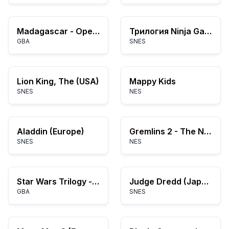
Madagascar - Operation Penguin (E)(Independent)
Трилогия Ninja Gaiden
GBA
SNES
Lion King, The (USA)
Mappy Kids
SNES
NES
Aladdin (Europe)
Gremlins 2 - The New Batch (Europe)
SNES
NES
Star Wars Trilogy - Apprentice of the Force (U)(Hyperion)
Judge Dredd (Japan)
GBA
SNES