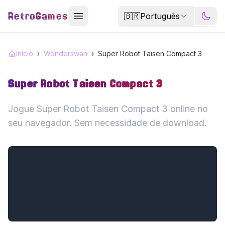
RetroGames
🇧🇷
Português
Início
›
Wonderswan
›
Super Robot Taisen Compact 3
Super Robot Taisen Compact 3
Jogue Super Robot Taisen Compact 3 online no
seu navegador. Sem necessidade de download.