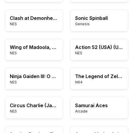
Clash at Demonhead (USA)
Sonic Spinball
NES
Genesis
Wing of Madoola, The (Japan)
Action 52 (USA) (Unl) (Rev A)
NES
NES
Ninja Gaiden III: O Navio Antigo da Perdição
The Legend of Zelda: Ocarina of Time Master Quest
NES
N64
Circus Charlie (Japan)
Samurai Aces
NES
Arcade