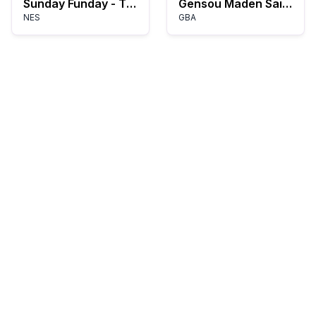
Sunday Funday - The Ride (USA) (Unl)
Gensou Maden Saiyuuki: Hangyaku no Toshin Taishi
NES
GBA